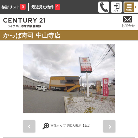
0
0
検討リスト
最近見た物件
お問合せ
かっぱ寿司 中山寺店
前
次
画像タップで拡大表示【
1
/1】