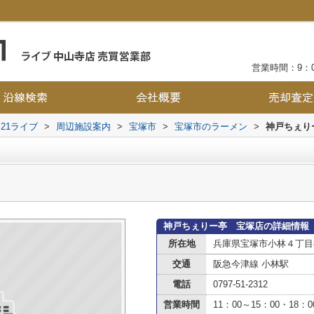
営業時間：9：0
21ライブ
>
周辺施設案内
>
宝塚市
>
宝塚市のラーメン
>
神戸ちぇり
神戸ちぇりー亭 宝塚店の詳細情報
所在地
兵庫県宝塚市小林４丁目8
交通
阪急今津線 小林駅
電話
0797-51-2312
営業時間
11：00～15：00・18：0