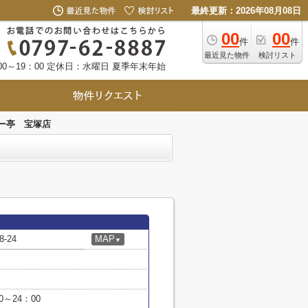
最終更新：2026年08月08日
00
00
件
件
最近見た物件
検討リスト
0～19：00
定休日：水曜日 夏季年末年始
ー亭 宝塚店
-24
MAP
▼
0～24：00