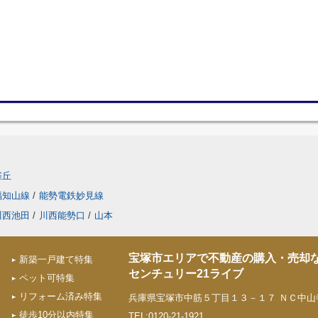
雀丘
福知山線
/
能勢電鉄妙見線
川西池田
/
川西能勢口
/
山本
宝塚市エリアで不動産の購入・売却
新築一戸建て特集
センチュリー21ライブ
ペット可特集
リフォーム済み特集
兵庫県宝塚市中筋５丁目１３－１７ ＮＣ中山寺
徒歩10分以内特集
TEL:0120-21-1921