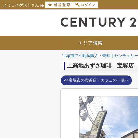
ようこそ
ゲスト
さん
宝塚市で不動産購入・売却｜センチュリー
上高地あずさ珈琲 宝塚店
<<宝塚市の喫茶店・カフェの一覧へ