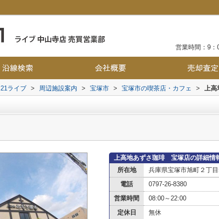
営業時間：9：0
21ライブ
>
周辺施設案内
>
宝塚市
>
宝塚市の喫茶店・カフェ
>
上高
上高地あずさ珈琲 宝塚店の詳細情
所在地
兵庫県宝塚市旭町２丁目5
電話
0797-26-8380
営業時間
08:00～22:00
定休日
無休