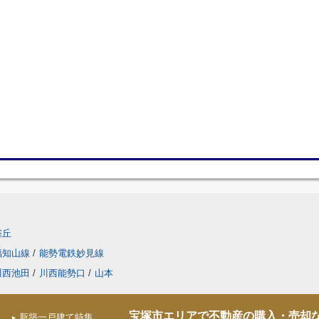
雀丘
福知山線
/
能勢電鉄妙見線
川西池田
/
川西能勢口
/
山本
宝塚市エリアで不動産の購入・売却
新築一戸建て特集