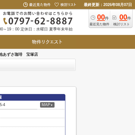
最終更新：2026年08月07日
00
00
件
件
最近見た物件
検討リスト
0～19：00
定休日：水曜日 夏季年末年始
地あずさ珈琲 宝塚店
報
-4
MAP
▼