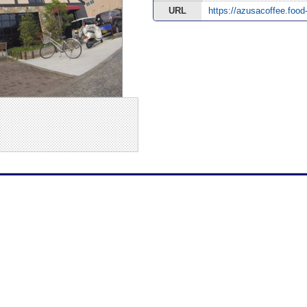
URL
https://azusacoffee.food