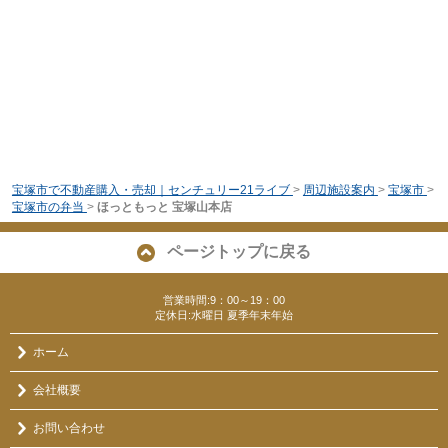
宝塚市で不動産購入・売却｜センチュリー21ライブ
>
周辺施設案内
>
宝塚市
>
宝塚市の弁当
>
ほっともっと 宝塚山本店
ページトップに戻る
営業時間:9：00～19：00
定休日:水曜日 夏季年末年始
ホーム
会社概要
お問い合わせ