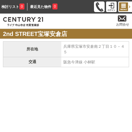
0
0
検討リスト
最近見た物件
お問合せ
2nd STREET宝塚安倉店
兵庫県宝塚市安倉南２丁目１０－４
所在地
５
交通
阪急今津線 小林駅