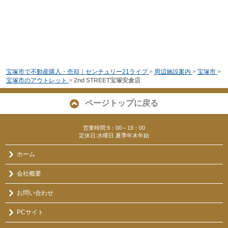
宝塚市で不動産購入・売却｜センチュリー21ライブ
>
周辺施設案内
>
宝塚市
>
宝塚市のアウトレット
>
2nd STREET宝塚安倉店
ページトップに戻る
営業時間:9：00～19：00
定休日:水曜日 夏季年末年始
ホーム
会社概要
お問い合わせ
PCサイト