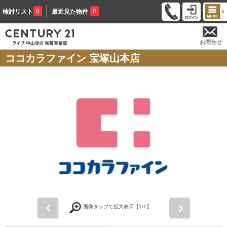
0
0
検討リスト
最近見た物件
お問合せ
ココカラファイン 宝塚山本店
前
次
画像タップで拡大表示【
1
/1】