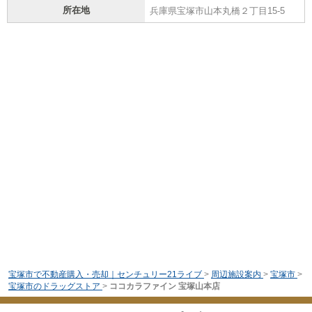
所在地
兵庫県宝塚市山本丸橋２丁目15-5
宝塚市で不動産購入・売却｜センチュリー21ライブ
>
周辺施設案内
>
宝塚市
>
宝塚市のドラッグストア
>
ココカラファイン 宝塚山本店