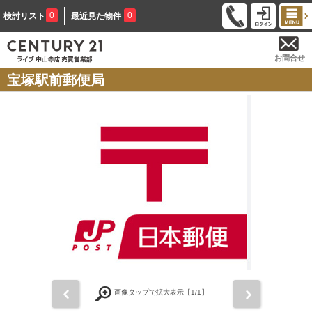
0
0
検討リスト
最近見た物件
お問合せ
宝塚駅前郵便局
前
次
画像タップで拡大表示【
1
/1】