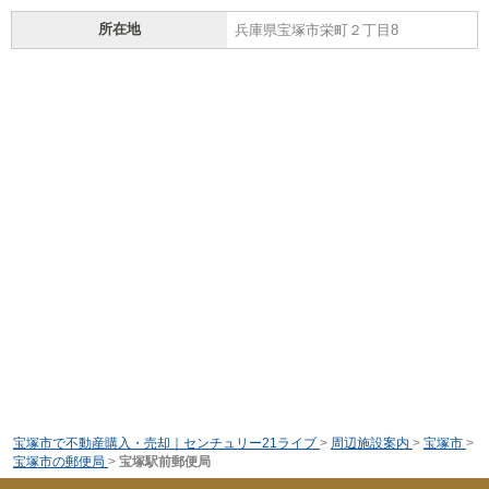
所在地
兵庫県宝塚市栄町２丁目8
宝塚市で不動産購入・売却｜センチュリー21ライブ
>
周辺施設案内
>
宝塚市
>
宝塚市の郵便局
>
宝塚駅前郵便局