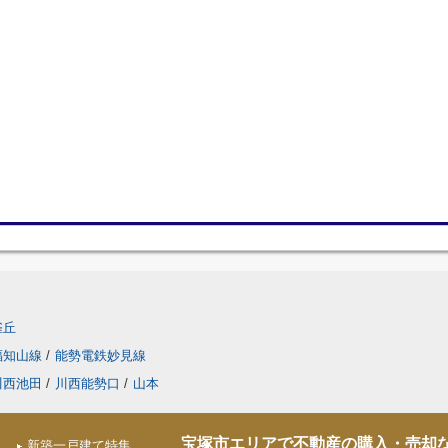
雀丘
福知山線
/
能勢電鉄妙見線
川西池田
/
川西能勢口
/
山本
宝塚市エリアで不動産の購入・売却
新築一戸建て特集