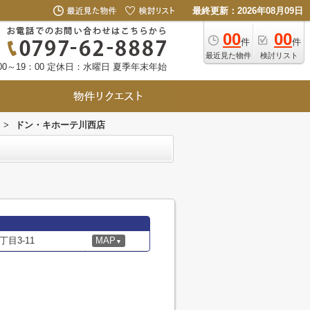
最終更新：2026年08月09日
00
00
件
件
最近見た物件
検討リスト
0～19：00
定休日：水曜日 夏季年末年始
>
ドン・キホーテ川西店
目3-11
MAP
▼