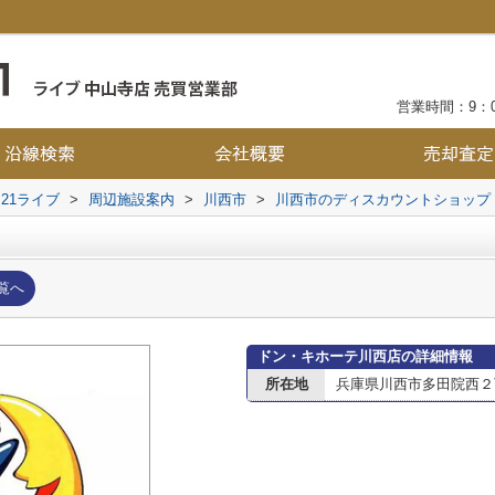
営業時間：9：0
21ライブ
>
周辺施設案内
>
川西市
>
川西市のディスカウントショップ
覧へ
ドン・キホーテ川西店の詳細情報
所在地
兵庫県川西市多田院西２丁