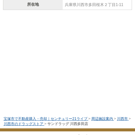
所在地
兵庫県川西市多田桜木２丁目1-11
宝塚市で不動産購入・売却｜センチュリー21ライブ
>
周辺施設案内
>
川西市
>
川西市のドラッグストア
>
サンドラッグ 川西多田店