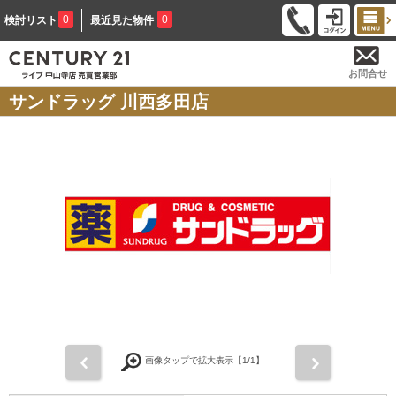
0
0
検討リスト
最近見た物件
お問合せ
サンドラッグ 川西多田店
前
次
画像タップで拡大表示【
1
/1】