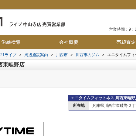
営業時間：9：0
21ライブ
>
周辺施設案内
>
川西市
>
川西市のジム
>
エニタイムフィ
西東畦野店
エニタイムフィットネス 川西東畦野
所在地
兵庫県川西市東畦野２丁目