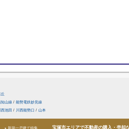
雀丘
福知山線
/
能勢電鉄妙見線
川西池田
/
川西能勢口
/
山本
宝塚市エリアで不動産の購入・売却
新築一戸建て特集