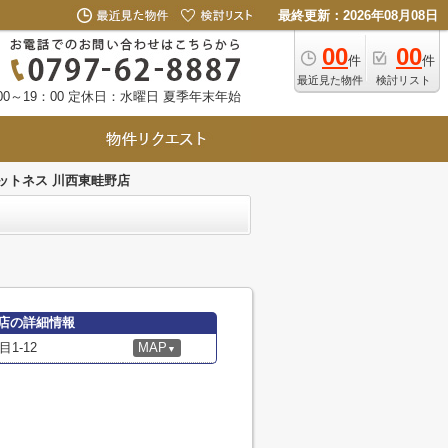
最終更新：2026年08月08日
00
00
件
件
最近見た物件
検討リスト
0～19：00
定休日：水曜日 夏季年末年始
ットネス 川西東畦野店
店の詳細情報
1-12
MAP
▼