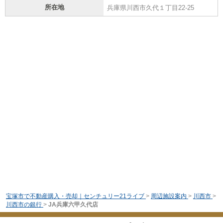
所在地
兵庫県川西市久代１丁目22-25
宝塚市で不動産購入・売却｜センチュリー21ライブ
>
周辺施設案内
>
川西市
>
川西市の銀行
>
JA兵庫六甲久代店