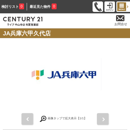
0
0
検討リスト
最近見た物件
お問合せ
JA兵庫六甲久代店
前
次
画像タップで拡大表示【
1
/1】