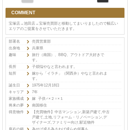
COMMENT
宝塚店→池田店→宝塚売買部と移動してまいりましたので幅広い
エリアのご提案をさせていただきます。
部署名
売買営業部
出身地
兵庫県
趣味
旅行（南国）、BBQ、アウトドア大好きで
す。
長所
子煩悩やなと言われます。
短所
嫁から「イラチ」（関西弁）やなと言われま
す。
誕生日
1975年12月18日
キャリア
7年
家族構成
嫁 子供♂×２♀×１
将来の夢
南国移住
得意物件
【売買物件】中古マンション,新築戸建て,中古
戸建て,土地,リフォーム・リノベーション,デ
ザイナーズ,ファミリー向け,駅近物件
座右の銘
為せば成る為さねば成らぬ何事も