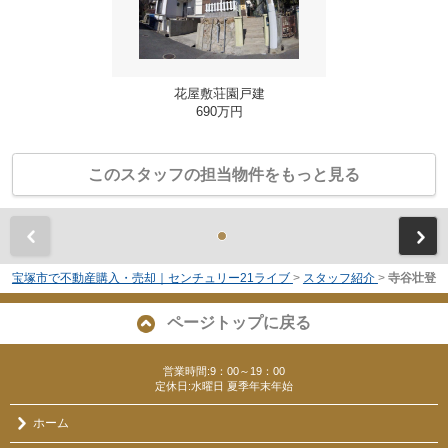
花屋敷荘園戸建
690万円
このスタッフの担当物件をもっと見る
前
宝塚市で不動産購入・売却｜センチュリー21ライブ
>
スタッフ紹介
>
寺谷壮登
ページトップに戻る
営業時間:9：00～19：00
定休日:水曜日 夏季年末年始
ホーム