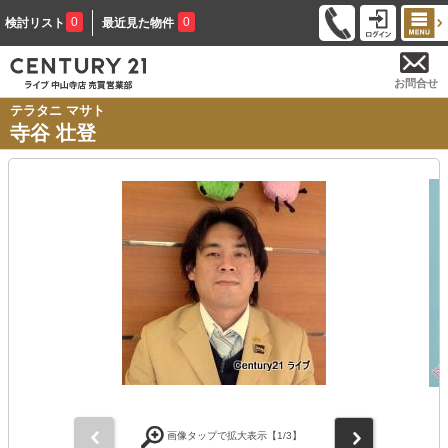
0
0
検討リスト
最近見た物件
お問合せ
テラタニ マサト
寺谷 壮登
前
次
画像タップで拡大表示【
1
/3】