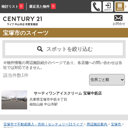
0
0
検討リスト
最近見た物件
お問合せ
宝塚市のスイーツ
スポットを絞り込む
※物件情報の周辺施設紹介のページであり、各店舗への問い合わせは当
社では対応できません。
該当件数
1
件
サーティワンアイスクリーム 宝塚中筋店
兵庫県宝塚市中筋８丁目
福知山線 中山寺駅
-
宝塚市で不動産購入・売却｜センチュリー21ライブ
>
周辺施設案内
>
宝塚市
>