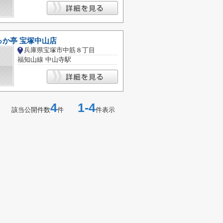
っか亭 宝塚中山店
兵庫県宝塚市中筋８丁目
福知山線 中山寺駅
4
1-4
該当公開件数
件
件表示