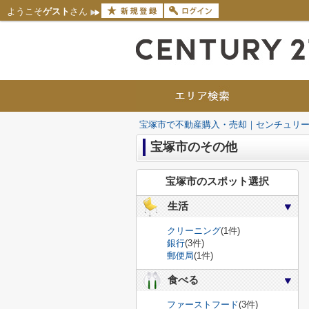
ようこそ
ゲスト
さん
宝塚市で不動産購入・売却｜センチュリー
宝塚市のその他
宝塚市のスポット選択
生活
クリーニング
(1件)
銀行
(3件)
郵便局
(1件)
食べる
ファーストフード
(3件)