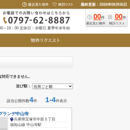
最終更新：2026年08月06日
00
00
件
件
最近見た物件
検討リスト
0～19：00
定休日：水曜日 夏季年末年始
は対応できません。
並び順：
4
1-4
該当公開件数
件
件表示
 グランデ中山寺
兵庫県宝塚市中筋５丁目
福知山線 中山寺駅