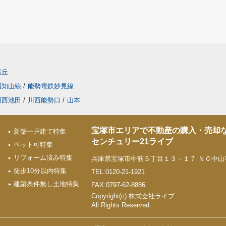
雀丘
福知山線
/
能勢電鉄妙見線
川西池田
/
川西能勢口
/
山本
宝塚市エリアで不動産の購入・売却
新築一戸建て特集
センチュリー21ライブ
ペット可特集
リフォーム済み特集
兵庫県宝塚市中筋５丁目１３－１７ ＮＣ中山寺
徒歩10分以内特集
TEL:0120-21-1921
建築条件無し土地特集
FAX:0797-62-8886
Copyright(c) 株式会社ライブ
All Rights Reserved.