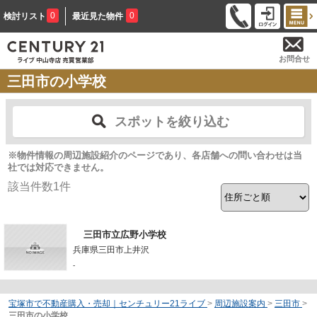
0
0
検討リスト
最近見た物件
お問合せ
三田市の小学校
スポットを絞り込む
※物件情報の周辺施設紹介のページであり、各店舗への問い合わせは当
社では対応できません。
該当件数
1
件
三田市立広野小学校
兵庫県三田市上井沢
-
宝塚市で不動産購入・売却｜センチュリー21ライブ
>
周辺施設案内
>
三田市
>
三田市の小学校