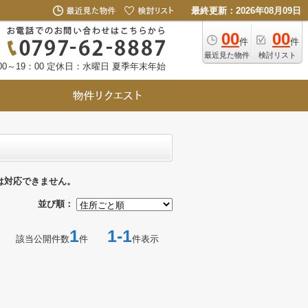
最終更新：2026年08月09日
00
00
件
件
最近見た物件
検討リスト
0～19：00
定休日：水曜日 夏季年末年始
は対応できません。
並び順：
1
1-1
該当公開件数
件
件表示