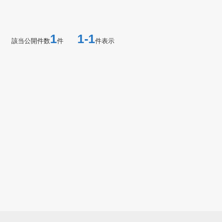
1
1-1
該当公開件数
件
件表示