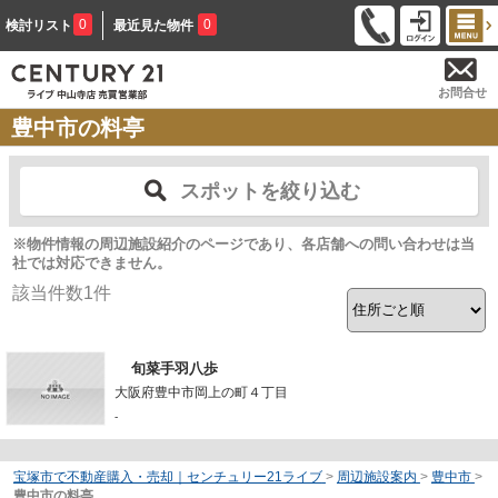
0
0
検討リスト
最近見た物件
お問合せ
豊中市の料亭
スポットを絞り込む
※物件情報の周辺施設紹介のページであり、各店舗への問い合わせは当
社では対応できません。
該当件数
1
件
旬菜手羽八歩
大阪府豊中市岡上の町４丁目
-
宝塚市で不動産購入・売却｜センチュリー21ライブ
>
周辺施設案内
>
豊中市
>
豊中市の料亭