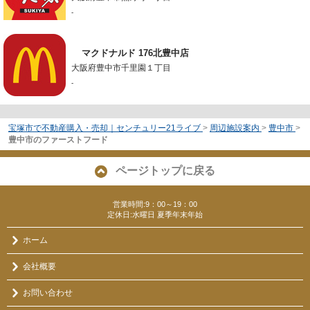
-
マクドナルド 176北豊中店
大阪府豊中市千里園１丁目
-
宝塚市で不動産購入・売却｜センチュリー21ライブ
>
周辺施設案内
>
豊中市
>
豊中市のファーストフード
ページトップに戻る
営業時間:9：00～19：00
定休日:水曜日 夏季年末年始
ホーム
会社概要
お問い合わせ