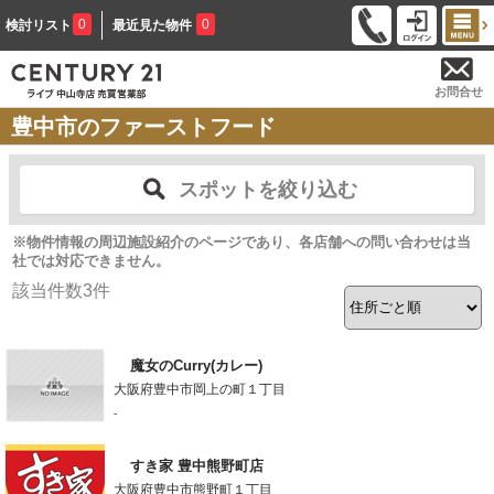
0
0
検討リスト
最近見た物件
お問合せ
豊中市のファーストフード
スポットを絞り込む
※物件情報の周辺施設紹介のページであり、各店舗への問い合わせは当
社では対応できません。
該当件数
3
件
魔女のCurry(カレー)
大阪府豊中市岡上の町１丁目
-
すき家 豊中熊野町店
大阪府豊中市熊野町１丁目