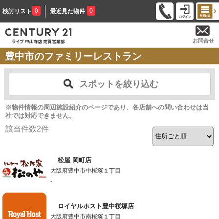
0
0
検討リスト
最近見た物件
お問合せ
豊中市のファミリーレストラン
スポットを絞り込む
※物件情報の周辺施設紹介のページであり、各店舗への問い合わせは当
社では対応できません。
該当件数
2
件
松屋 岡町店
大阪府豊中市中桜塚１丁目
-
ロイヤルホスト豊中桜塚店
大阪府豊中市南桜塚１丁目