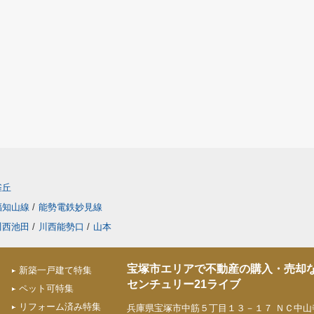
雀丘
福知山線
/
能勢電鉄妙見線
川西池田
/
川西能勢口
/
山本
宝塚市エリアで不動産の購入・売却
新築一戸建て特集
センチュリー21ライブ
ペット可特集
リフォーム済み特集
兵庫県宝塚市中筋５丁目１３－１７ ＮＣ中山寺