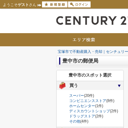
ようこそ
ゲスト
さん
宝塚市で不動産購入・売却｜センチュリー
豊中市の郵便局
豊中市のスポット選択
買う
スーパー
(20件)
コンビニエンスストア
(8件)
ホームセンター
(1件)
ディスカウントショップ
(2件)
ドラッグストア
(2件)
その他
(4件)