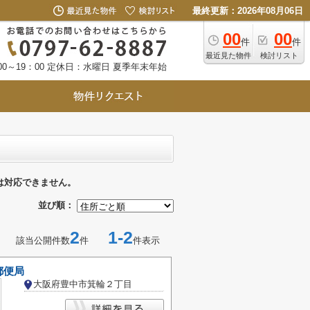
最終更新：2026年08月06日
00
00
件
件
最近見た物件
検討リスト
0～19：00
定休日：水曜日 夏季年末年始
は対応できません。
並び順：
2
1-2
該当公開件数
件
件表示
郵便局
大阪府豊中市箕輪２丁目