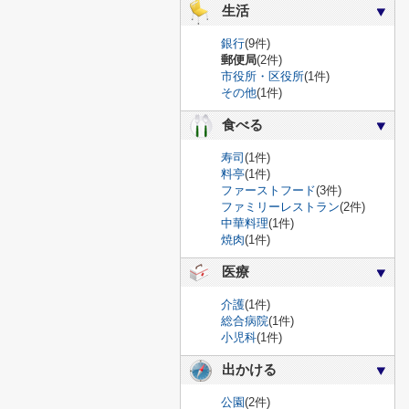
生活
銀行
(9件)
郵便局
(2件)
市役所・区役所
(1件)
その他
(1件)
食べる
寿司
(1件)
料亭
(1件)
ファーストフード
(3件)
ファミリーレストラン
(2件)
中華料理
(1件)
焼肉
(1件)
医療
介護
(1件)
総合病院
(1件)
小児科
(1件)
出かける
公園
(2件)