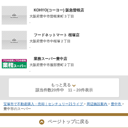
KOHYO(コーヨー) 阪急曽根店
大阪府豊中市曽根東町３丁目
-
フードネットマート 桜塚店
大阪府豊中市中桜塚２丁目
-
業務スーパー豊中店
大阪府豊中市服部豊町２丁目
-
もっと見る
該当件数20件中
11
－
20
件表示
宝塚市で不動産購入・売却｜センチュリー21ライブ
>
周辺施設案内
>
豊中市
>
豊中市のスーパー
ページトップに戻る