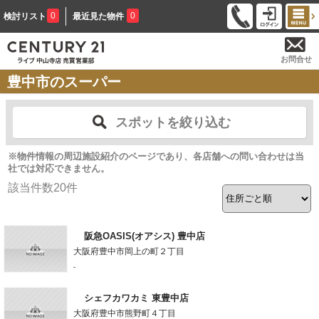
0
0
検討リスト
最近見た物件
お問合せ
豊中市のスーパー
スポットを絞り込む
※物件情報の周辺施設紹介のページであり、各店舗への問い合わせは当
社では対応できません。
該当件数
20
件
阪急OASIS(オアシス) 豊中店
大阪府豊中市岡上の町２丁目
-
シェフカワカミ 東豊中店
大阪府豊中市熊野町４丁目